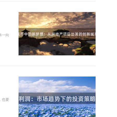
单一向
，也要