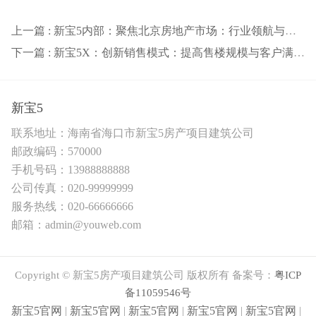
上一篇 : 新宝5内部：聚焦北京房地产市场：行业领航与协会引领
下一篇 : 新宝5X：创新销售模式：提高售楼规模与客户满意度的房地产售楼系统应用实践
新宝5
联系地址：海南省海口市新宝5房产项目建筑公司
邮政编码：570000
手机号码：13988888888
公司传真：020-99999999
服务热线：020-66666666
邮箱：admin@youweb.com
Copyright © 新宝5房产项目建筑公司 版权所有 备案号：
粤ICP
备11059546号
新宝5官网
|
新宝5官网
|
新宝5官网
|
新宝5官网
|
新宝5官网
|