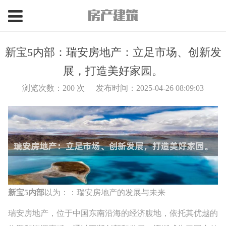
新宝5内部：瑞安房地产：立足市场、创新发
展，打造美好家园。
浏览次数：
200
次
发布时间：2025-04-26 08:09:03
新宝5内部
以为：：瑞安房地产的发展与未来
瑞安房地产，位于中国东南沿海的经济腹地，依托其优越的